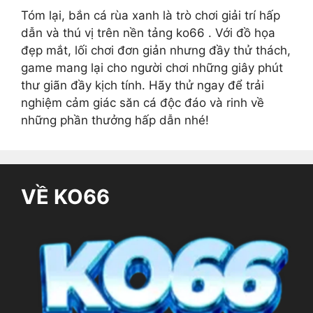
Tóm lại, bắn cá rùa xanh là trò chơi giải trí hấp
dẫn và thú vị trên nền tảng ko66 . Với đồ họa
đẹp mắt, lối chơi đơn giản nhưng đầy thử thách,
game mang lại cho người chơi những giây phút
thư giãn đầy kịch tính. Hãy thử ngay để trải
nghiệm cảm giác săn cá độc đáo và rinh về
những phần thưởng hấp dẫn nhé!
VỀ KO66