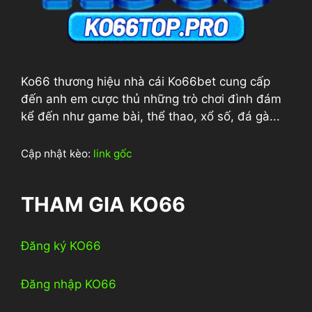
Ko66 thương hiệu nhà cái Ko66bet cung cấp
đến anh em cược thủ những trò chơi đình đám
kể đến như game bài, thể thao, xổ số, đá gà...
Cập nhật kèo:
link gốc
THAM GIA KO66
Đăng ký KO66
Đăng nhập KO66