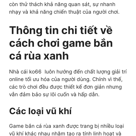
còn thử thách khả năng quan sát, sự nhanh
nhạy và khả năng chiến thuật của người chơi.
Thông tin chi tiết về
cách chơi game bắn
cá rùa xanh
Nhà cái ko66 luôn hướng đến chất lượng giải trí
online tối ưu hóa của người dùng. Chính vì thế,
các trò chơi đều được thiết kế đơn giản nhưng
vẫn đảm bảo sự lôi cuốn và hấp dẫn.
Các loại vũ khí
Game bắn cá rùa xanh được trang bị nhiều loại
vũ khí khác nhau nhằm tạo ra tính linh hoạt và