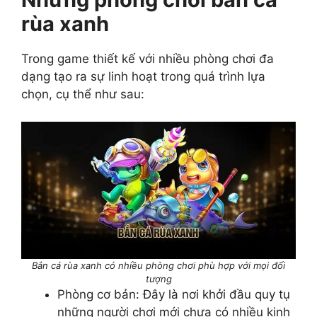
rùa xanh
Trong game thiết kế với nhiều phòng chơi đa
dạng tạo ra sự linh hoạt trong quá trình lựa
chọn, cụ thể như sau:
Bắn cá rùa xanh có nhiều phòng chơi phù hợp với mọi đối
tượng
Phòng cơ bản: Đây là nơi khởi đầu quy tụ
những người chơi mới chưa có nhiều kinh