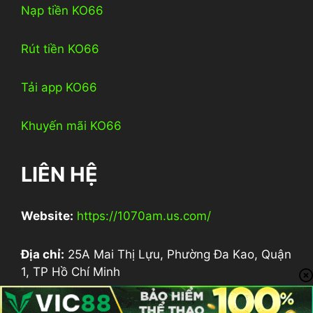
Nạp tiền KO66
Rút tiền KO66
Tải app KO66
Khuyến mãi KO66
LIÊN HỆ
Website:
https://1070am.us.com/
Địa chỉ:
25A Mai Thị Lựu, Phường Đa Kao, Quận
1, TP Hồ Chí Minh
Phone:
0901226950