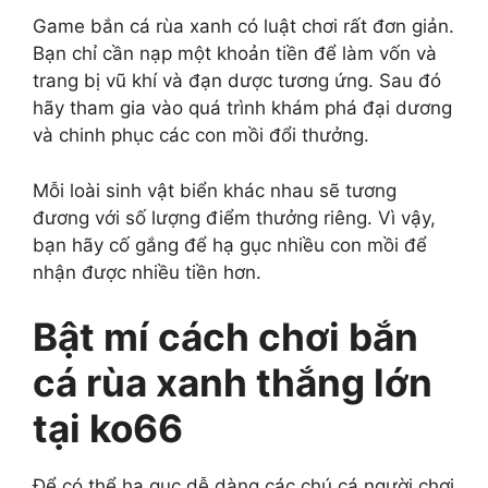
Game bắn cá rùa xanh có luật chơi rất đơn giản.
Bạn chỉ cần nạp một khoản tiền để làm vốn và
trang bị vũ khí và đạn dược tương ứng. Sau đó
hãy tham gia vào quá trình khám phá đại dương
và chinh phục các con mồi đổi thưởng.
Mỗi loài sinh vật biển khác nhau sẽ tương
đương với số lượng điểm thưởng riêng. Vì vậy,
bạn hãy cố gắng để hạ gục nhiều con mồi để
nhận được nhiều tiền hơn.
Bật mí cách chơi bắn
cá rùa xanh thắng lớn
tại ko66
Để có thể hạ gục dễ dàng các chú cá người chơi