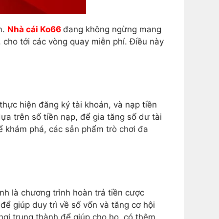
m.
Nhà cái Ko66
đang không ngừng mang
 cho tới các vòng quay miễn phí. Điều này
hực hiện đăng ký tài khoản, và nạp tiền
a trên số tiền nạp, để gia tăng số dư tài
thể khám phá, các sản phẩm trò chơi đa
h là chương trình hoàn trả tiền cược
để giúp duy trì về số vốn và tăng cơ hội
hơi trung thành để giúp cho họ, có thêm