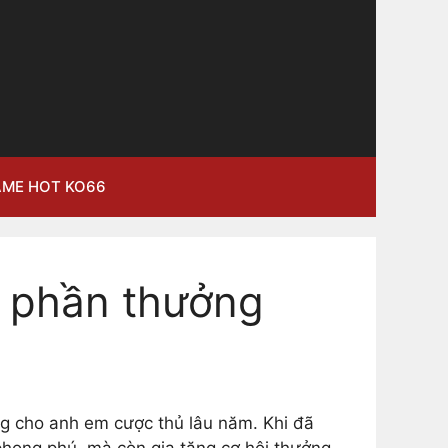
ME HOT KO66
i phần thưởng
ng cho anh em cược thủ lâu năm. Khi đã