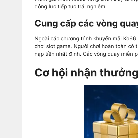
động lực tiếp tục trải nghiệm.
Cung cấp các vòng qua
Ngoài các chương trình khuyến mãi Ko66 đ
chơi slot game. Người chơi hoàn toàn có 
nạp tiền nhất định. Các vòng quay miễn p
Cơ hội nhận thưởng 