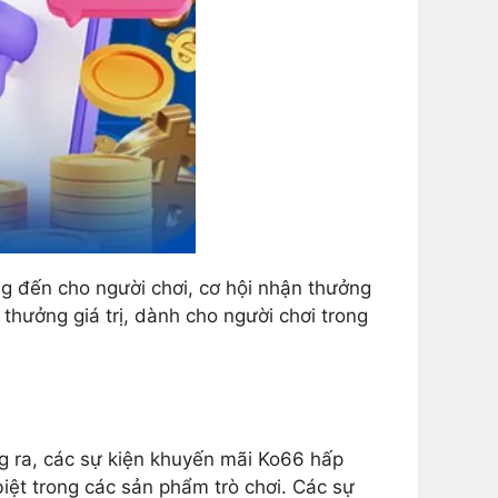
g đến cho người chơi, cơ hội nhận thưởng
 thưởng giá trị, dành cho người chơi trong
g ra, các sự kiện khuyến mãi Ko66 hấp
iệt trong các sản phẩm trò chơi. Các sự