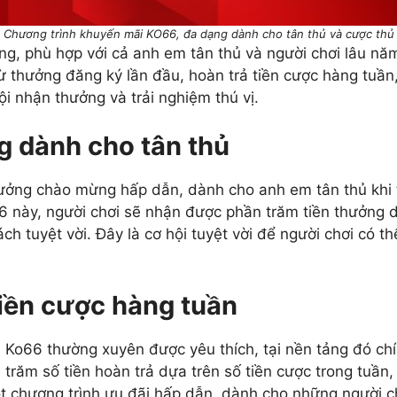
Chương trình khuyến mãi KO66, đa dạng dành cho tân thủ và cược thủ
ng, phù hợp với cả anh em tân thủ và người chơi lâu nă
ừ thưởng đăng ký lần đầu, hoàn trả tiền cược hàng tuần,
ội nhận thưởng và trải nghiệm thú vị.
 dành cho tân thủ
ưởng chào mừng hấp dẫn, dành cho anh em tân thủ khi t
6 này, người chơi sẽ nhận được phần trăm tiền thưởng dự
ách tuyệt vời. Đây là cơ hội tuyệt vời để người chơi có 
tiền cược hàng tuần
Ko66 thường xuyên được yêu thích, tại nền tảng đó chín
răm số tiền hoàn trả dựa trên số tiền cược trong tuần, 
t chương trình ưu đãi hấp dẫn, dành cho những người c