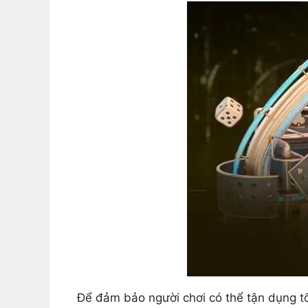
Để đảm bảo người chơi có thể tận dụng tố