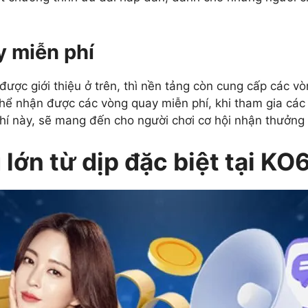
y miễn phí
ược giới thiệu ở trên, thì nền tảng còn cung cấp các v
thể nhận được các vòng quay miễn phí, khi tham gia các
hí này, sẽ mang đến cho người chơi cơ hội nhận thưởng g
lớn từ dịp đặc biệt tại KO