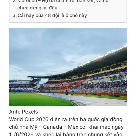
Morocco – Họ đã chạm tới bán kết, và họ
chưa dừng lại đâu
Cái hay của 48 đội là ở chỗ này
Ảnh: Pexels
World Cup 2026 diễn ra trên ba quốc gia đồng
chủ nhà Mỹ – Canada – Mexico, khai mạc ngày
11/6/2026 và khép lại bằng trận chung kết vào