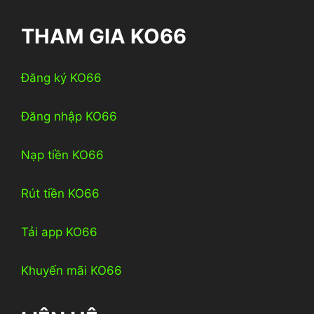
THAM GIA KO66
Đăng ký KO66
Đăng nhập KO66
Nạp tiền KO66
Rút tiền KO66
Tải app KO66
Khuyến mãi KO66