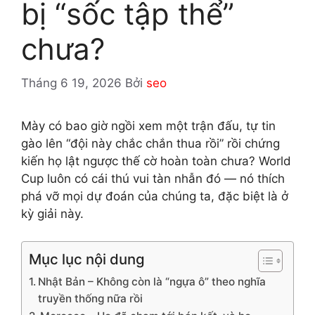
bị “sốc tập thể”
chưa?
Tháng 6 19, 2026
Bởi
seo
Mày có bao giờ ngồi xem một trận đấu, tự tin
gào lên “đội này chắc chắn thua rồi” rồi chứng
kiến họ lật ngược thế cờ hoàn toàn chưa? World
Cup luôn có cái thú vui tàn nhẫn đó — nó thích
phá vỡ mọi dự đoán của chúng ta, đặc biệt là ở
kỳ giải này.
Mục lục nội dung
Nhật Bản – Không còn là “ngựa ô” theo nghĩa
truyền thống nữa rồi