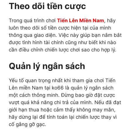
Theo dõi tiền cược
Trong quá trình chơi
Tiến Lên Miền Nam
, hãy
luôn theo dõi số tiền cược hiện tại của mình
thông qua giao diện. Việc này giúp bạn nắm bắt
được tình hình tài chính cũng như biết khi nào
cần điều chỉnh chiến lược chơi sao cho hợp lý.
Quản lý ngân sách
Yếu tố quan trọng nhất khi tham gia chơi Tiến
Lên miền Nam tại ko66 là quản lý ngân sách
một cách thông minh. Đừng bao giờ đặt cược
vượt quá khả năng chi trả của mình. Nếu đã đạt
giới hạn thua hoặc cảm thấy không may mắn,
hãy dừng lại để tính toán lại chiến lược thay vì
cố gắng gỡ gạc.