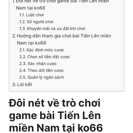
Đôi nét về trò chơi game bài Tiến Lên miền
Nam tại ko66
Luật chơi
Số người chơi
Khuyến mãi và ưu đãi khi chơi
Hướng dẫn tham gia chơi bài Tiến Lên miền
Nam tại ko66
Xác định mức cược
Chọn số tiền đặt cược
Xác nhận cược
Theo dõi tiền cược
Quản lý ngân sách
Lời kết
Đôi nét về trò chơi
game bài Tiến Lên
miền Nam tại ko66