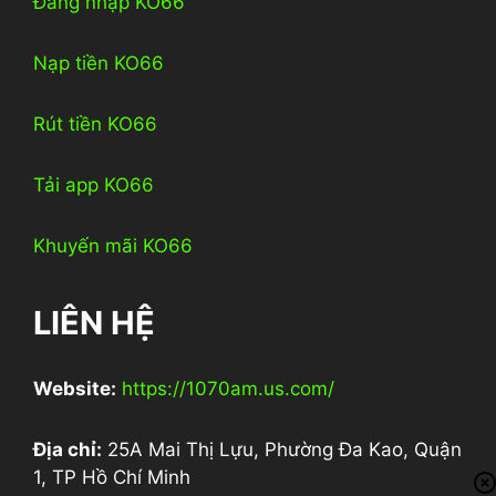
Đăng nhập KO66
Nạp tiền KO66
Rút tiền KO66
Tải app KO66
Khuyến mãi KO66
LIÊN HỆ
Website:
https://1070am.us.com/
Địa chỉ:
25A Mai Thị Lựu, Phường Đa Kao, Quận
1, TP Hồ Chí Minh