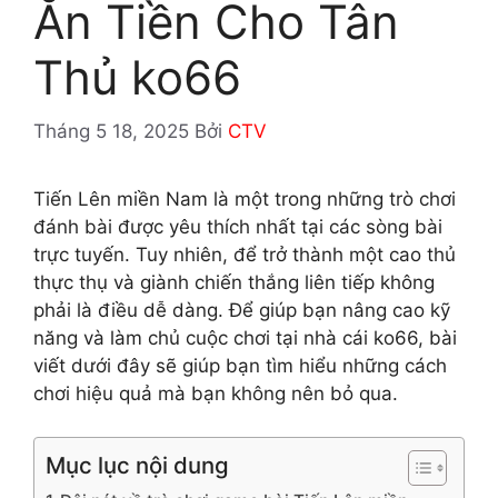
Ăn Tiền Cho Tân
Thủ ko66
Tháng 5 18, 2025
Bởi
CTV
Tiến Lên miền Nam là một trong những trò chơi
đánh bài được yêu thích nhất tại các sòng bài
trực tuyến. Tuy nhiên, để trở thành một cao thủ
thực thụ và giành chiến thắng liên tiếp không
phải là điều dễ dàng. Để giúp bạn nâng cao kỹ
năng và làm chủ cuộc chơi tại nhà cái ko66, bài
viết dưới đây sẽ giúp bạn tìm hiểu những cách
chơi hiệu quả mà bạn không nên bỏ qua.
Mục lục nội dung