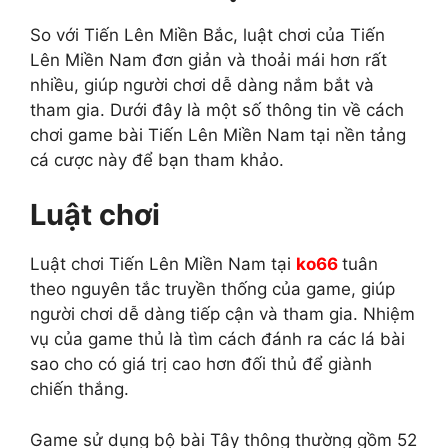
So với Tiến Lên Miền Bắc, luật chơi của Tiến
Lên Miền Nam đơn giản và thoải mái hơn rất
nhiều, giúp người chơi dễ dàng nắm bắt và
tham gia. Dưới đây là một số thông tin về cách
chơi game bài Tiến Lên Miền Nam tại nền tảng
cá cược này để bạn tham khảo.
Luật chơi
Luật chơi Tiến Lên Miền Nam tại
ko66
tuân
theo nguyên tắc truyền thống của game, giúp
người chơi dễ dàng tiếp cận và tham gia. Nhiệm
vụ của game thủ là tìm cách đánh ra các lá bài
sao cho có giá trị cao hơn đối thủ để giành
chiến thắng.
Game sử dụng bộ bài Tây thông thường gồm 52