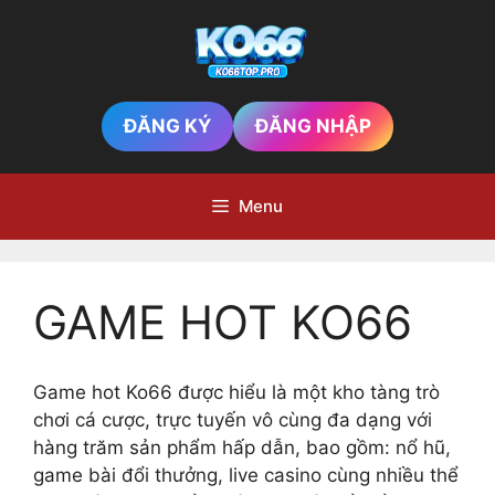
Chuyển
đến
nội
dung
ĐĂNG KÝ
ĐĂNG NHẬP
Menu
GAME HOT KO66
Game hot Ko66 được hiểu là một kho tàng trò
chơi cá cược, trực tuyến vô cùng đa dạng với
hàng trăm sản phẩm hấp dẫn, bao gồm: nổ hũ,
game bài đổi thưởng, live casino cùng nhiều thể