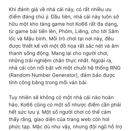
Khi đánh giá về nhà cái này, có rất nhiều ưu
điểm đáng chú ý. Đầu tiên, nhà cái này luôn sở
hữu một kho tàng game hot Ko66 rất đa dạng,
từ game bài tiến lên, Phỏm, Liêng, cho tới Sâm
lốc và Mậu binh. Mỗi trò chơi tại nơi này, đều
được thiết kế với một đồ họa rất sắc nét và âm
thanh sống động. Mang lại cho người chơi,
những trải nghiệm chân thực nhất. Ngoài ra,
nhà cái còn nổi bật với một chuỗi hệ thống RNG
(Random Number Generator), đảm bảo được
tính công bằng trong mỗi ván bài.
Tuy nhiên sẽ không có một nhà cái nào hoàn
hảo, Ko66 cũng có một số nhược điểm cần phải
hết sức lưu ý. Một số người chơi có thể cảm
thấy rằng, giao diện của trang web còn hơi
phức tạp. Mặc dù như vậy, nhưng đội ngũ hỗ trợ