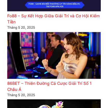
Fo88 – Sự Kết Hợp Giữa Giải Trí và Cơ Hội Kiếm
Tiền
Tháng 5 20, 2025
86BET – Thiên Đường Cá Cược Giải Trí Số 1
Châu Á
Tháng 5 20, 2025