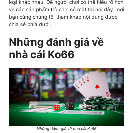
loại khác nhau. Để người chơi có thể hiểu rõ hơn
về các sản phẩm trò chơi có mặt tại nơi đây, mời
bạn cùng chúng tôi tham khảo nội dung được
chia sẻ phía dưới.
Những đánh giá về
nhà cái Ko66
Những đánh giá về nhà cái Ko66