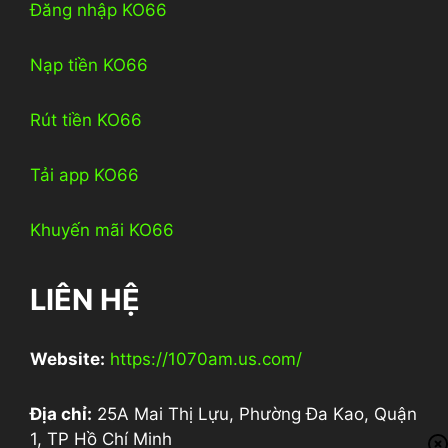
Đăng nhập KO66
Nạp tiền KO66
Rút tiền KO66
Tải app KO66
Khuyến mãi KO66
LIÊN HỆ
Website:
https://1070am.us.com/
Địa chỉ:
25A Mai Thị Lựu, Phường Đa Kao, Quận
1, TP Hồ Chí Minh